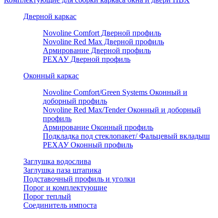
Дверной каркас
Novoline Comfort Дверной профиль
Novoline Red Мax Дверной профиль
Армирование Дверной профиль
РЕХАУ Дверной профиль
Оконный каркас
Novoline Comfort/Green Systems Оконный и
доборный профиль
Novoline Red Max/Tender Оконный и доборный
профиль
Армирование Оконный профиль
Подкладка под стеклопакет/ Фальцевый вкладыш
РЕХАУ Оконный профиль
Заглушка водослива
Заглушка паза штапика
Подставочный профиль и уголки
Порог и комплектующие
Порог теплый
Соединитель импоста