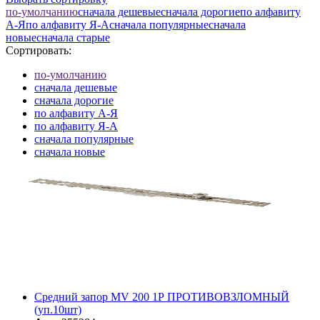
по-умолчанию
cначала дешевые
cначала дорогие
по алфавиту
А-Я
по алфавиту Я-А
cначала популярные
cначала
новые
cначала старые
Сортировать:
по-умолчанию
cначала дешевые
cначала дорогие
по алфавиту А-Я
по алфавиту Я-А
cначала популярные
cначала новые
cначала старые
Элементов на страницу
Средний запор MV 200 1Р ПРОТИВОВЗЛОМНЫЙ
(уп.10шт)