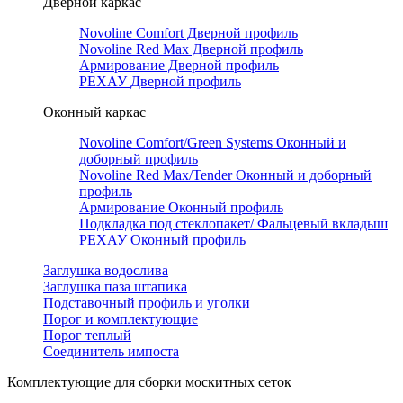
Дверной каркас
Novoline Comfort Дверной профиль
Novoline Red Мax Дверной профиль
Армирование Дверной профиль
РЕХАУ Дверной профиль
Оконный каркас
Novoline Comfort/Green Systems Оконный и
доборный профиль
Novoline Red Max/Tender Оконный и доборный
профиль
Армирование Оконный профиль
Подкладка под стеклопакет/ Фальцевый вкладыш
РЕХАУ Оконный профиль
Заглушка водослива
Заглушка паза штапика
Подставочный профиль и уголки
Порог и комплектующие
Порог теплый
Соединитель импоста
Комплектующие для сборки москитных сеток