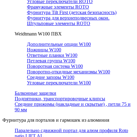
Угловые переключатели ROTO
Фрамужные элементы ROTO
Фурнитура Tilt First (детская безопасность)
Фурнитура для верхнеподвесных окон.
Штульповые элементы ROTO
Weidtmann W100 ПВХ
Дополнительные опции W100
Ножницы W100
Ответные планки W100
Петлевая группа W100
Поворотная система W100
Поворотно-откидные механизмы W100
Средние запоры W100
Угловые переключатели W100
Балконные защелки
Подпятники, транспортировочные клипсы
Средние прижимы (накладные и скрытые) , петли 75 и
90 мм
Фурнитура для порталов и гармошек из алюминия
Паралельно сдвижной портал для алюм профиля Roto
patio LIFT AL