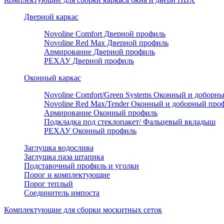
Дверной каркас
Novoline Comfort Дверной профиль
Novoline Red Мax Дверной профиль
Армирование Дверной профиль
РЕХАУ Дверной профиль
Оконный каркас
Novoline Comfort/Green Systems Оконный и доборн
Novoline Red Max/Tender Оконный и доборный про
Армирование Оконный профиль
Подкладка под стеклопакет/ Фальцевый вкладыш
РЕХАУ Оконный профиль
Заглушка водослива
Заглушка паза штапика
Подставочный профиль и уголки
Порог и комплектующие
Порог теплый
Соединитель импоста
Комплектующие для сборки москитных сеток