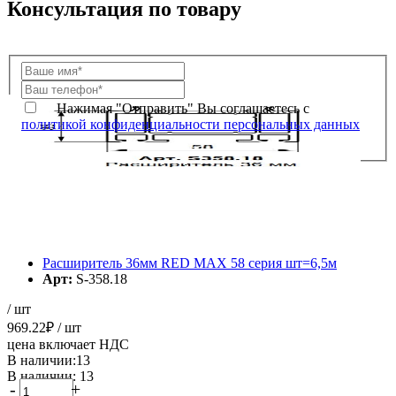
Консультация по товару
Нажимая "Отправить" Вы соглашаетесь с
политикой конфиденциальности персональных данных
Расширитель 36мм RED MAX 58 серия шт=6,5м
Арт:
S-358.18
/ шт
969.22
₽
/ шт
цена включает НДС
В наличии:13
В наличии: 13
-
+