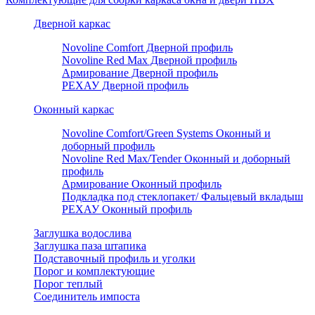
Дверной каркас
Novoline Comfort Дверной профиль
Novoline Red Мax Дверной профиль
Армирование Дверной профиль
РЕХАУ Дверной профиль
Оконный каркас
Novoline Comfort/Green Systems Оконный и
доборный профиль
Novoline Red Max/Tender Оконный и доборный
профиль
Армирование Оконный профиль
Подкладка под стеклопакет/ Фальцевый вкладыш
РЕХАУ Оконный профиль
Заглушка водослива
Заглушка паза штапика
Подставочный профиль и уголки
Порог и комплектующие
Порог теплый
Соединитель импоста