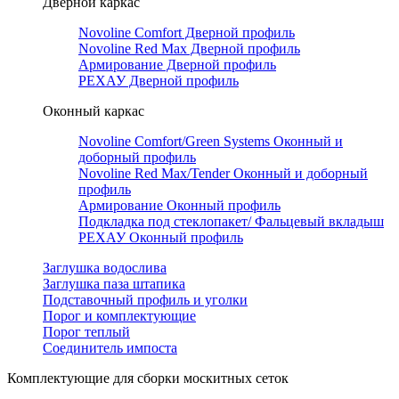
Дверной каркас
Novoline Comfort Дверной профиль
Novoline Red Мax Дверной профиль
Армирование Дверной профиль
РЕХАУ Дверной профиль
Оконный каркас
Novoline Comfort/Green Systems Оконный и
доборный профиль
Novoline Red Max/Tender Оконный и доборный
профиль
Армирование Оконный профиль
Подкладка под стеклопакет/ Фальцевый вкладыш
РЕХАУ Оконный профиль
Заглушка водослива
Заглушка паза штапика
Подставочный профиль и уголки
Порог и комплектующие
Порог теплый
Соединитель импоста
Комплектующие для сборки москитных сеток