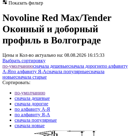
Показать фильтр
Novoline Red Max/Tender
Оконный и доборный
профиль в Волгограде
Цены и Кол-во актуально на:
08.08.2026 16:15:33
Выбрать сортировку
по-умолчанию
cначала дешевые
cначала дорогие
по алфавиту
А-Я
по алфавиту Я-А
cначала популярные
cначала
новые
cначала старые
Сортировать:
по-умолчанию
cначала дешевые
cначала дорогие
по алфавиту А-Я
по алфавиту Я-А
cначала популярные
cначала новые
cначала старые