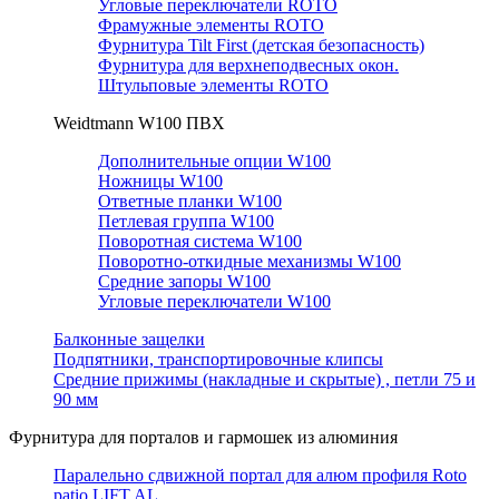
Угловые переключатели ROTO
Фрамужные элементы ROTO
Фурнитура Tilt First (детская безопасность)
Фурнитура для верхнеподвесных окон.
Штульповые элементы ROTO
Weidtmann W100 ПВХ
Дополнительные опции W100
Ножницы W100
Ответные планки W100
Петлевая группа W100
Поворотная система W100
Поворотно-откидные механизмы W100
Средние запоры W100
Угловые переключатели W100
Балконные защелки
Подпятники, транспортировочные клипсы
Средние прижимы (накладные и скрытые) , петли 75 и
90 мм
Фурнитура для порталов и гармошек из алюминия
Паралельно сдвижной портал для алюм профиля Roto
patio LIFT AL