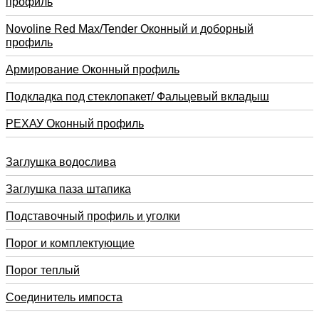
профиль
Novoline Red Max/Tender Оконный и доборный
профиль
Армирование Оконный профиль
Подкладка под стеклопакет/ Фальцевый вкладыш
РЕХАУ Оконный профиль
Заглушка водослива
Заглушка паза штапика
Подставочный профиль и уголки
Порог и комплектующие
Порог теплый
Соединитель импоста